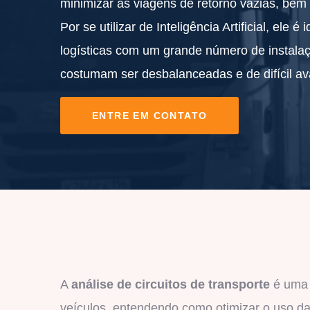
minimizar as viagens de retorno vazias, bem
Por se utilizar de Inteligência Artificial, ele 
logísticas com um grande número de instal
costumam ser desbalanceadas e de difícil av
ENTRE EM CONTATO
A
análise de circuitos de transporte
é uma f
veículos, entendendo como otimizar o uso da