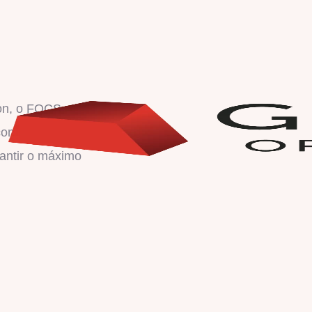
ion, o FOCS, assim como
com o Gurobi, o otimizador
antir o máximo