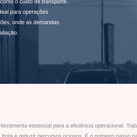
 como o custo de transporte.
é ideal para operações
ações, onde as demandas
aliação.
erramenta essencial para a eficiência operacional. Trata
 frota e reduzir percursos ociosos. É o primeiro passo 