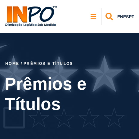
EN
ES
PT
HOME
/
PRÊMIOS E TÍTULOS
Prêmios e
Títulos