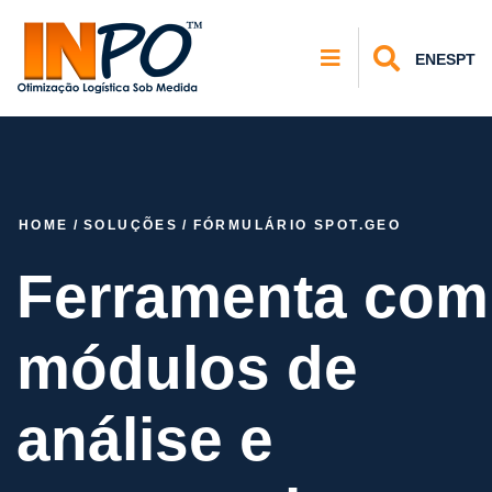
EN
ES
PT
HOME
/
SOLUÇÕES
/
FÓRMULÁRIO SPOT.GEO
Ferramenta com
módulos de
análise e