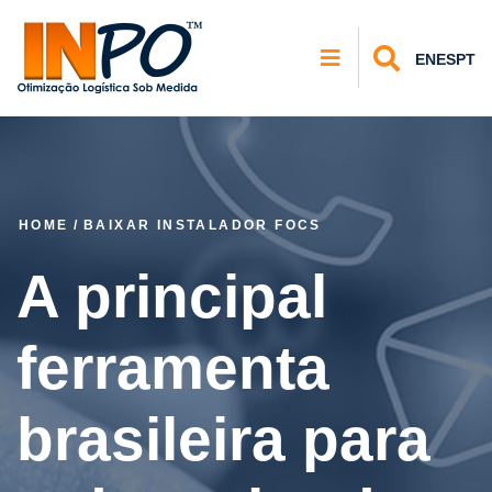
EN
ES
PT
HOME
/
BAIXAR INSTALADOR FOCS
A principal
ferramenta
brasileira para