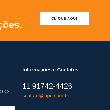
CLIQUE AQUI
ções.
Informações e Contatos
11 91742-4426
os do
contato@inpo.com.br