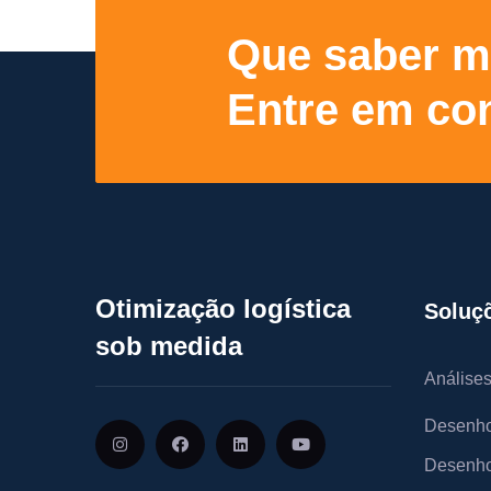
Que saber m
Entre em con
Otimização logística
Soluç
sob medida
Análises
Desenho
Desenho