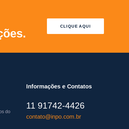
CLIQUE AQUI
ções.
Informações e Contatos
11 91742-4426
os do
contato@inpo.com.br