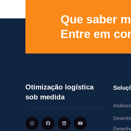
Que saber m
Entre em con
Otimização logística
Soluç
sob medida
Análises
Desenho
Desenho