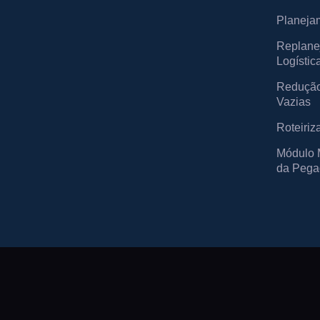
Planejam
Replane
Logístic
Redução
Vazias
Roteiriz
Módulo M
da Pega