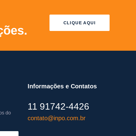
CLIQUE AQUI
ções.
Informações e Contatos
11 91742-4426
os do
contato@inpo.com.br