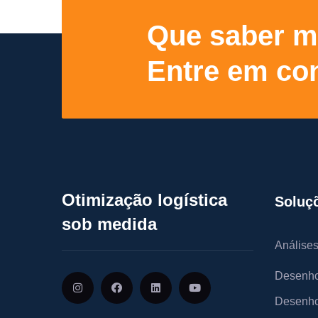
Que saber m
Entre em con
Otimização logística
Soluç
sob medida
Análises
Desenho
Desenho