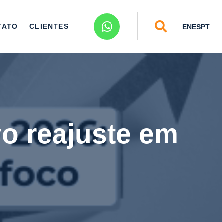
TATO
CLIENTES
EN
ES
PT
vo reajuste em