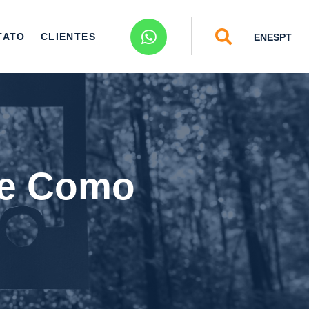
TATO
CLIENTES
EN
ES
PT
s e Como