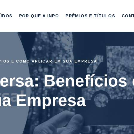
ÚDOS
POR QUE A INPO
PRÊMIOS E TÍTULOS
CON
CIOS E COMO APLICAR EM SUA EMPRESA
versa: Benefício
ua Empresa