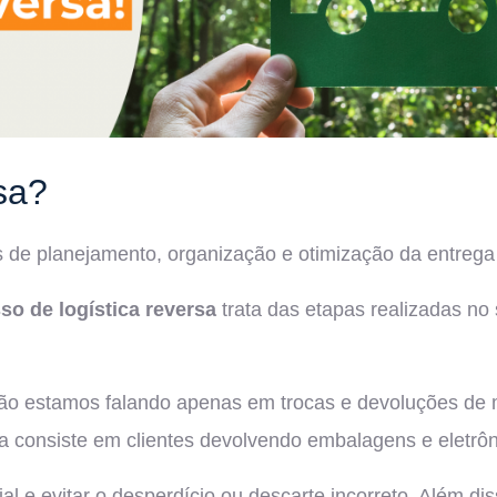
sa?
s de planejamento, organização e otimização da entrega
so de logística reversa
trata das etapas realizadas no
não estamos falando apenas em trocas e devoluções de
rsa consiste em clientes devolvendo embalagens e eletrô
l e evitar o desperdício ou descarte incorreto. Além di