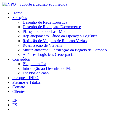
Home
Soluções
Desenho de Rede Logística
Desenho de Rede para E-commerce
Planejamento do Last-Mile
Replanejamento Tático da Operação Logística
Redução de Viagens de Retorno Vazias
Roteirização de Viagens
Multiplataforma: Otimização da Pegada de Carbono
Análises Logísticas Geoespaciais
Conteúdos
Blog da malha
Introdução ao Desenho de Malha
Estudos de caso
Por que a INPO
Prêmios e Títulos
Contato
Clientes
EN
ES
PT